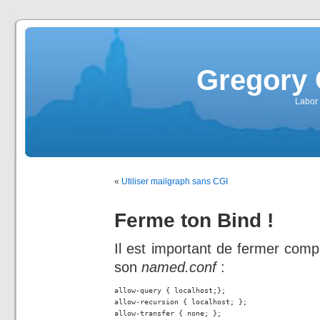
Gregory 
Labor 
«
Utiliser mailgraph sans CGI
Ferme ton Bind !
Il est important de fermer comp
son
named.conf
:
allow-query { localhost;};

allow-recursion { localhost; };

allow-transfer { none; };