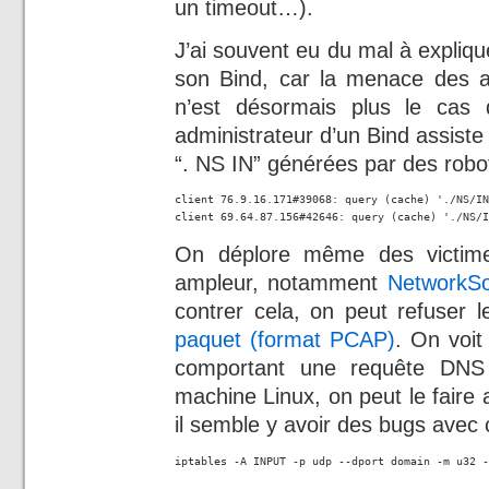
un timeout…).
J’ai souvent eu du mal à expliqu
son Bind, car la menace des 
n’est désormais plus le cas
administrateur d’un Bind assiste
“. NS IN” générées par des robot
client 76.9.16.171#39068: query (cache) './NS/IN
client 69.64.87.156#42646: query (cache) './NS/I
On déplore même des victim
ampleur, notamment
NetworkSol
contrer cela, on peut refuser 
paquet (format PCAP)
. On voit
comportant une requête DNS 
machine Linux, on peut le faire 
il semble y avoir des bugs avec 
iptables -A INPUT -p udp --dport domain -m u32 -