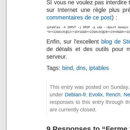
SI vous ne voulez pas interdire t
sur Internet une règle plus pr
commentaires de ce post
) :
iptables -A INPUT -j DROP -p udp --dport domain 
"0>>22&0x3C@12>>16=1&&0>>22&0x3C@20>>24=0&&0>>22
Enfin, sur l’excellent
blog de S
de détails et des outils pour 
serveur.
Tags:
bind
,
dns
,
iptables
This entry was posted on Sunday, 
under
Debian-fr
,
Evolix
,
french
,
Ne
responses to this entry through t
are currently closed.
9 Responses to “Ferme 