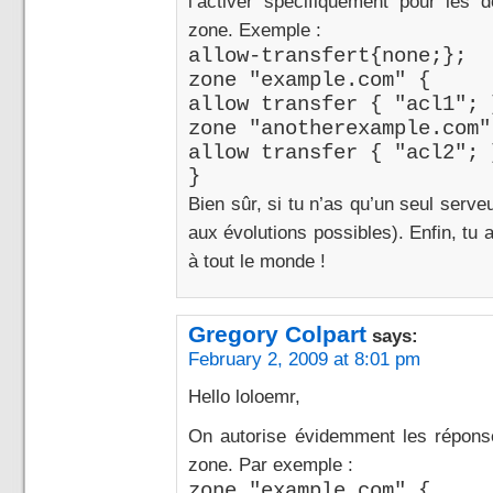
l’activer spécifiquement pour les
zone. Exemple :
allow-transfert{none;};
zone "example.com" {
allow transfer { "acl1"; 
zone "anotherexample.com"
allow transfer { "acl2"; 
}
Bien sûr, si tu n’as qu’un seul serv
aux évolutions possibles). Enfin, tu 
à tout le monde !
Gregory Colpart
says:
February 2, 2009 at 8:01 pm
Hello loloemr,
On autorise évidemment les répons
zone. Par exemple :
zone "example.com" {