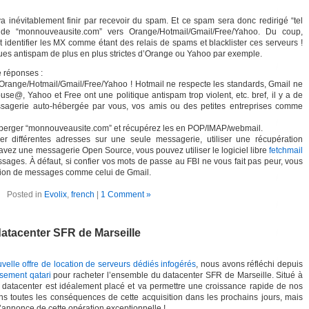
va inévitablement finir par recevoir du spam. Et ce spam sera donc redirigé “tel
de “monnouveausite.com” vers Orange/Hotmail/Gmail/Free/Yahoo. Du coup,
identifier les MX comme étant des relais de spams et blacklister ces serveurs !
tiques antispam de plus en plus strictes d’Orange ou Yahoo par exemple.
e réponses :
Orange/Hotmail/Gmail/Free/Yahoo ! Hotmail ne respecte les standards, Gmail ne
, Yahoo et Free ont une politique antispam trop violent, etc. bref, il y a de
sagerie auto-hébergée par vous, vos amis ou des petites entreprises comme
éberger “monnouveausite.com” et récupérez les en POP/IMAP/webmail.
er différentes adresses sur une seule messagerie, utiliser une récupération
vez une messagerie Open Source, vous pouvez utiliser le logiciel libre
fetchmail
sages. À défaut, si confier vos mots de passe au FBI ne vous fait pas peur, vous
ation de messages comme celui de Gmail.
Posted in
Evolix
,
french
|
1 Comment »
e datacenter SFR de Marseille
velle offre de location de serveurs dédiés infogérés
, nous avons réfléchi depuis
ssement qatari
pour racheter l’ensemble du datacenter SFR de Marseille. Situé à
datacenter est idéalement placé et va permettre une croissance rapide de nos
ns toutes les conséquences de cette acquisition dans les prochains jours, mais
l’annonce de cette opération exceptionnelle !