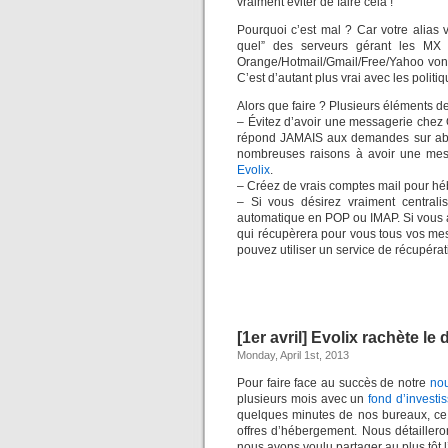
vraiment éviter de faire cela !
Pourquoi c’est mal ? Car votre alias 
quel” des serveurs gérant les MX 
Orange/Hotmail/Gmail/Free/Yahoo vont 
C’est d’autant plus vrai avec les poli
Alors que faire ? Plusieurs éléments d
– Évitez d’avoir une messagerie chez 
répond JAMAIS aux demandes sur abuse@
nombreuses raisons à avoir une mes
Evolix
.
– Créez de vrais comptes mail pour h
– Si vous désirez vraiment centralis
automatique en POP ou IMAP. Si vous a
qui récupèrera pour vous tous vos mes
pouvez utiliser un service de récupér
[1er avril] Evolix rachète l
Monday, April 1st, 2013
Pour faire face au succès de notre
nou
plusieurs mois avec un
fond d’investi
quelques minutes de nos bureaux, ce 
offres d’hébergement. Nous détaillero
nous avons voulu partager au plus tôt 