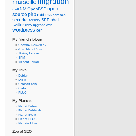
migration
marseille
open
NM
OpenBSD
mutt
source
php
raid
RSS
scm
scsi
securite
SFR
shell
security
twitter
udev
upgrade
web
wordpress
xen
My friend's blogs
Geoffroy Desvernay
Jean-Michel Armand
Jérémy Lecour
SPM
Vincent Ferrari
My links
Debian
Evolix
Gcolpart.com
Ginfo
PLUG
My Planets
Planet Debian
Planet Debian-fr
Planet Evolix
Planet PLUG
Planete Libre
Zoo of SEO