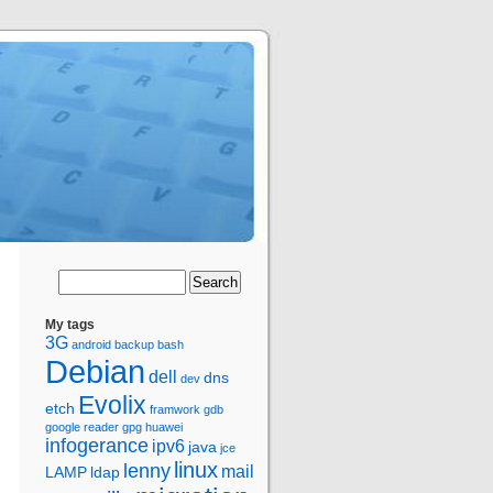
My tags
3G
android
backup
bash
Debian
dell
dns
dev
Evolix
etch
framwork
gdb
google reader
gpg
huawei
infogerance
ipv6
java
jce
linux
lenny
mail
LAMP
ldap