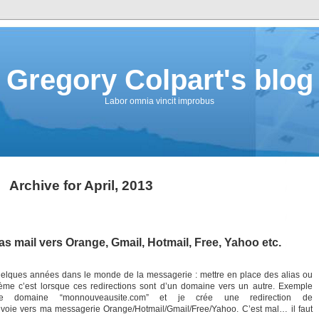
Gregory Colpart's blog
Labor omnia vincit improbus
Archive for April, 2013
lias mail vers Orange, Gmail, Hotmail, Free, Yahoo etc.
uelques années dans le monde de la messagerie : mettre en place des alias ou
ème c’est lorsque ces redirections sont d’un domaine vers un autre. Exemple
 domaine “monnouveausite.com” et je crée une redirection de
oie vers ma messagerie Orange/Hotmail/Gmail/Free/Yahoo. C’est mal… il faut