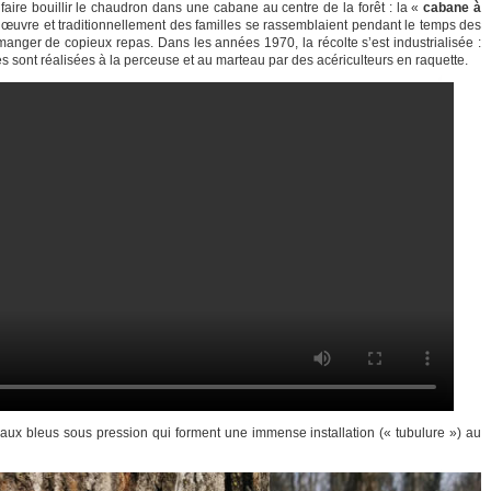
ite faire bouillir le chaudron dans une cabane au centre de la forêt : la «
cabane à
’œuvre et traditionnellement des familles se rassemblaient pendant le temps des
 manger de copieux repas. Dans les années 1970, la récolte s’est industrialisée :
lles sont réalisées à la perceuse et au marteau par des acériculteurs en raquette.
uyaux bleus sous pression qui forment une immense installation (« tubulure ») au