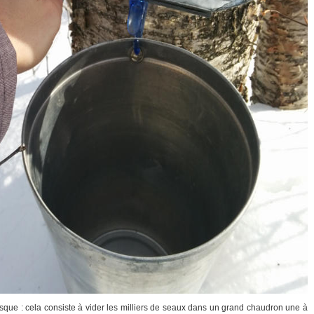
tesque : cela consiste à vider les milliers de seaux dans un grand chaudron une à