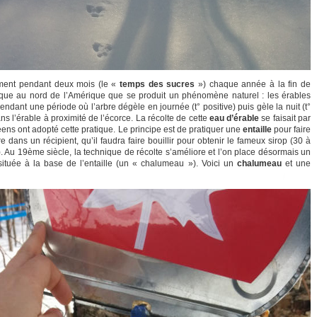
ement pendant deux mois (le «
temps des sucres
») chaque année à la fin de
ifique au nord de l’Amérique que se produit un phénomène naturel : les érables
pendant une période où l’arbre dégèle en journée (t° positive) puis gèle la nuit (t°
ans l’érable à proximité de l’écorce. La récolte de cette
eau d’érable
se faisait par
ens ont adopté cette pratique. Le principe est de pratiquer une
entaille
pour faire
 dans un récipient, qu’il faudra faire bouillir pour obtenir le fameux sirop (30 à
. Au 19ème siècle, la technique de récolte s’améliore et l’on place désormais un
ituée à la base de l’entaille (un « chalumeau »). Voici un
chalumeau
et une