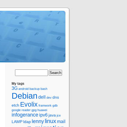
My tags
3G
android
backup
bash
Debian
dell
dns
dev
Evolix
etch
framwork
gdb
google reader
gpg
huawei
infogerance
ipv6
java
jce
linux
lenny
mail
LAMP
ldap