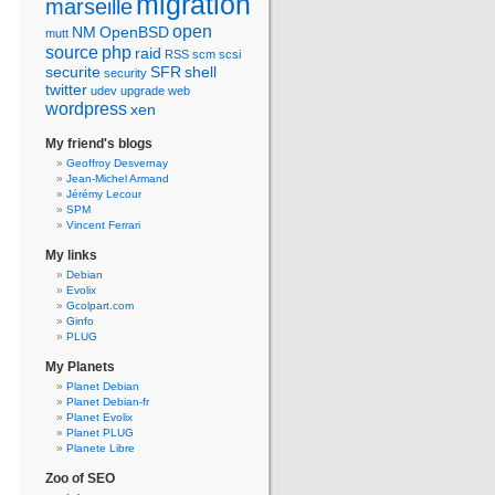
migration
marseille
open
NM
OpenBSD
mutt
source
php
raid
RSS
scm
scsi
securite
SFR
shell
security
twitter
udev
upgrade
web
wordpress
xen
My friend's blogs
Geoffroy Desvernay
Jean-Michel Armand
Jérémy Lecour
SPM
Vincent Ferrari
My links
Debian
Evolix
Gcolpart.com
Ginfo
PLUG
My Planets
Planet Debian
Planet Debian-fr
Planet Evolix
Planet PLUG
Planete Libre
Zoo of SEO