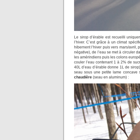
Le sirop d’érable est recueilli uniqu
l’hiver. C’est grâce à un climat spéc
hibernent l’hiver puis vers mars/avril, 
négative), de l’eau se met à circuler d
les amérindiens puis les colons europé
couler l’eau contenant 1 à 2% de sucre
40L d’eau d’érable donne 1L de sirop)
seau sous une petite lame concave s
chaudière
(seau en aluminum) :