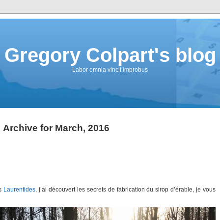
Gregory Colpart's blog
Labor omnia vincit improbus
Archive for March, 2016
es
Laurentides
, j’ai découvert les secrets de fabrication du sirop d’érable, je vous