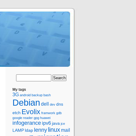
My tags
3G
android
backup
bash
Debian
dell
dns
dev
Evolix
etch
framwork
gdb
google reader
gpg
huawei
infogerance
ipv6
java
jce
linux
lenny
mail
LAMP
ldap