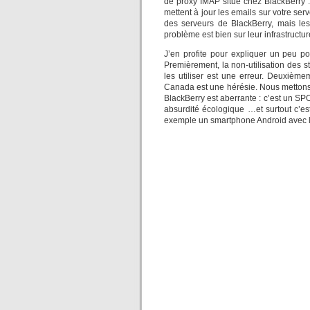
de proxy IMAP situé chez BlackBerry :
mettent à jour les emails sur votre se
des serveurs de BlackBerry, mais les
problème est bien sur leur infrastructu
J’en profite pour expliquer un peu po
Premièrement, la non-utilisation des st
les utiliser est une erreur. Deuxième
Canada est une hérésie. Nous mettons 
BlackBerry est aberrante : c’est un SPO
absurdité écologique …et surtout c’es
exemple un smartphone Android avec le l