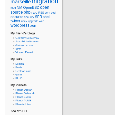
migration
marseille
open
NM
OpenBSD
mutt
source
php
raid
RSS
scm
scsi
securite
SFR
shell
security
twitter
udev
upgrade
web
wordpress
xen
My friend's blogs
Geoffroy Desvernay
Jean-Michel Armand
Jérémy Lecour
SPM
Vincent Ferrari
My links
Debian
Evolix
Gcolpart.com
Ginfo
PLUG
My Planets
Planet Debian
Planet Debian-fr
Planet Evolix
Planet PLUG
Planete Libre
Zoo of SEO