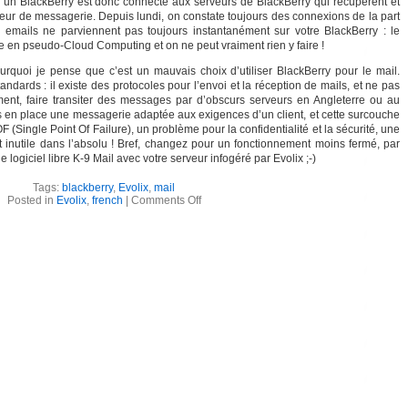
 un BlackBerry est donc connecté aux serveurs de BlackBerry qui récupèrent et
rveur de messagerie. Depuis lundi, on constate toujours des connexions de la part
 emails ne parviennent pas toujours instantanément sur votre BlackBerry : le
re en pseudo-Cloud Computing et on ne peut vraiment rien y faire !
urquoi je pense que c’est un mauvais choix d’utiliser BlackBerry pour le mail.
andards : il existe des protocoles pour l’envoi et la réception de mails, et ne pas
ment, faire transiter des messages par d’obscurs serveurs en Angleterre ou au
en place une messagerie adaptée aux exigences d’un client, et cette surcouche
F (Single Point Of Failure), un problème pour la confidentialité et la sécurité, une
t inutile dans l’absolu ! Bref, changez pour un fonctionnement moins fermé, par
ogiciel libre K-9 Mail avec votre serveur infogéré par Evolix ;-)
Tags:
blackberry
,
Evolix
,
mail
Posted in
Evolix
,
french
|
Comments Off