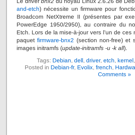
Le driver
bnx2
du noyau Linux 2.6.26 de Debi
and-etch
) nécessite un firmware pour fonct
Broadcom NetXtreme II (présentes par ex
PowerEdge 1950/2950), au contraire du n
Etch. Lors de la mise-à-jour vers l’un de ces n
paquet
firmware-bnx2
(section non-free) et 
images initramfs (
update-initramfs -u -k all
).
Tags:
Debian
,
dell
,
driver
,
etch
,
kernel
Posted in
Debian-fr
,
Evolix
,
french
,
Hardwa
Comments »