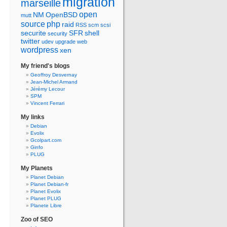
migration
marseille
open
NM
OpenBSD
mutt
source
php
raid
RSS
scm
scsi
securite
SFR
shell
security
twitter
udev
upgrade
web
wordpress
xen
My friend's blogs
Geoffroy Desvernay
Jean-Michel Armand
Jérémy Lecour
SPM
Vincent Ferrari
My links
Debian
Evolix
Gcolpart.com
Ginfo
PLUG
My Planets
Planet Debian
Planet Debian-fr
Planet Evolix
Planet PLUG
Planete Libre
Zoo of SEO