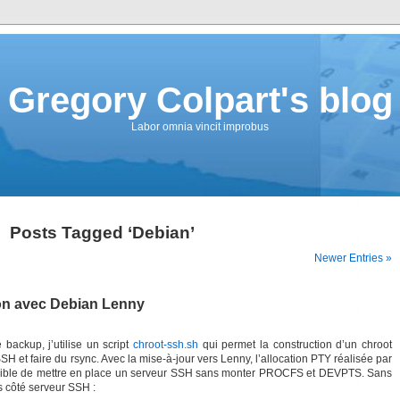
Gregory Colpart's blog
Labor omnia vincit improbus
Posts Tagged ‘Debian’
Newer Entries »
on avec Debian Lenny
backup, j’utilise un script
chroot-ssh.sh
qui permet la construction d’un chroot
SH et faire du rsync. Avec la mise-à-jour vers Lenny, l’allocation PTY réalisée par
sible de mettre en place un serveur SSH sans monter PROCFS et DEVPTS. Sans
s côté serveur SSH :