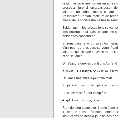
reste maintenu environ un an après la
pressé à migrer si l’on a pas besoin de
attendre un certain temps ce qui pe
(ressources Debian, moteurs de recherc
métier de la société (haute/basse saiso
Évidemment, les précautions suivantes 
des backups tout frais, couper les se
personnes concernées.
Entrons dans le vif du sujet. Au menu,
d’un pool de plusieurs serveurs (load
attendre que le
time-to-live
le rende tot
et on se lance.
On s’assure que les partitions
/usr
et
/
# mount -o remount,rw /usr && mount
On lance une mise-à-jour minimale :
# aptitude update && aptitude upgra
Puis une mise-à-jour complète :
# aptitude dist-upgrade
Rien de bien complexe. Il reste à crois
», cela se passe très bien, comme so
instructions de mise-à-jour situées da