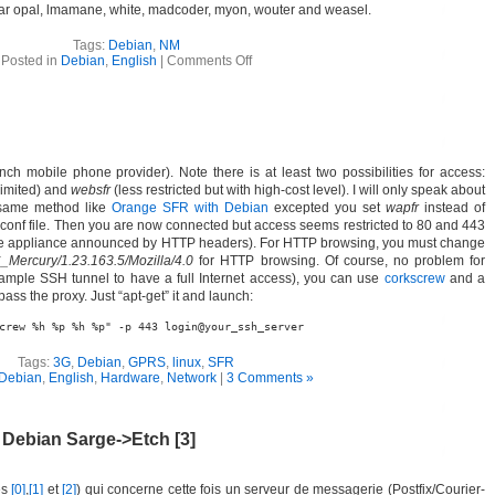
ular opal, lmamane, white, madcoder, myon, wouter and weasel.
Tags:
Debian
,
NM
Posted in
Debian
,
English
|
Comments Off
 mobile phone provider). Note there is at least two possibilities for access:
limited) and
websfr
(less restricted but with high-cost level). I will only speak about
e same method like
Orange SFR with Debian
excepted you set
wapfr
instead of
.conf file. Then you are now connected but access seems restricted to 80 and 443
he appliance announced by HTTP headers). For HTTP browsing, you must change
Mercury/1.23.163.5/Mozilla/4.0
for HTTP browsing. Of course, no problem for
mple SSH tunnel to have a full Internet access), you can use
corkscrew
and a
ss the proxy. Just “apt-get” it and launch:
crew %h %p %h %p" -p 443 login@your_ssh_server
Tags:
3G
,
Debian
,
GPRS
,
linux
,
SFR
Debian
,
English
,
Hardware
,
Network
|
3 Comments »
 Debian Sarge->Etch [3]
ès
[0]
,
[1]
et
[2]
) qui concerne cette fois un serveur de messagerie (Postfix/Courier-