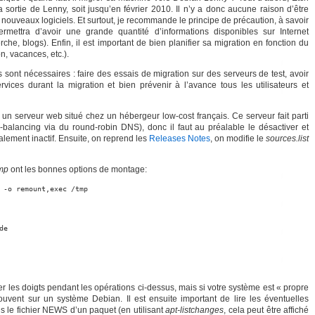
 sortie de Lenny, soit jusqu’en février 2010. Il n’y a donc aucune raison d’être
 nouveaux logiciels. Et surtout, je recommande le principe de précaution, à savoir
rmettra d’avoir une grande quantité d’informations disponibles sur Internet
he, blogs). Enfin, il est important de bien planifier sa migration en fonction du
n, vacances, etc.).
sont nécessaires : faire des essais de migration sur des serveurs de test, avoir
rvices durant la migration et bien prévenir à l’avance tous les utilisateurs et
 un serveur web situé chez un hébergeur low-cost français. Ce serveur fait parti
-balancing via du round-robin DNS), donc il faut au préalable le désactiver et
alement inactif. Ensuite, on reprend les
Releases Notes
, on modifie le
sources.list
tmp
ont les bonnes options de montage:
 -o remount,exec /tmp
de
er les doigts pendant les opérations ci-dessus, mais si votre système est « propre
uvent sur un système Debian. Il est ensuite important de lire les éventuelles
ns le fichier NEWS d’un paquet (en utilisant
apt-listchanges
, cela peut être affiché