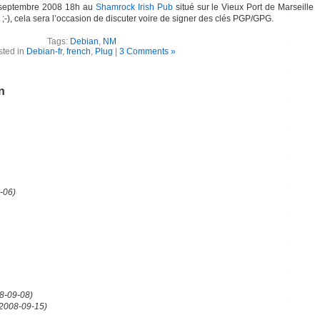
5 septembre 2008 18h au
Shamrock Irish Pub
situé sur le Vieux Port de Marseille
 ;-), cela sera l’occasion de discuter voire de signer des clés PGP/GPG.
Tags:
Debian
,
NM
sted in
Debian-fr
,
french
,
Plug
|
3 Comments »
n
-06)
8-09-08)
2008-09-15)