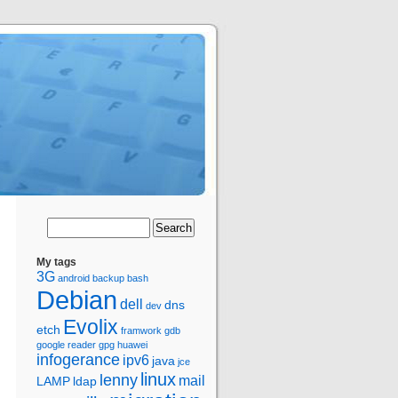
My tags
3G
android
backup
bash
Debian
dell
dns
dev
Evolix
etch
framwork
gdb
google reader
gpg
huawei
infogerance
ipv6
java
jce
linux
lenny
mail
LAMP
ldap