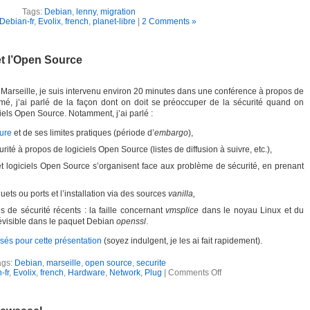
Tags:
Debian
,
lenny
,
migration
Debian-fr
,
Evolix
,
french
,
planet-libre
|
2 Comments »
et l’Open Source
Marseille, je suis intervenu environ 20 minutes dans une conférence à propos de
mé, j’ai parlé de la façon dont on doit se préoccuper de la sécurité quand on
ciels Open Source. Notamment, j’ai parlé :
sure
et de ses limites pratiques (période d’
embargo
),
ité à propos de logiciels Open Source (listes de diffusion à suivre, etc.),
 et logiciels Open Source s’organisent face aux problème de sécurité, en prenant
quets ou ports et l’installation via des sources
vanilla,
de sécurité récents : la faille concernant
vmsplice
dans le noyau Linux et du
évisible dans le paquet Debian
openssl
.
lisés pour cette présentation
(soyez indulgent, je les ai fait rapidement).
ags:
Debian
,
marseille
,
open source
,
securite
-fr
,
Evolix
,
french
,
Hardware
,
Network
,
Plug
|
Comments Off