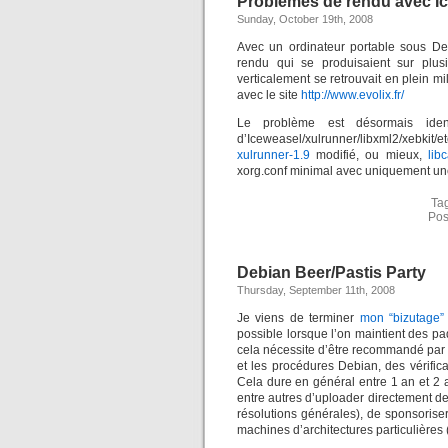
Problèmes de rendu avec I
Sunday, October 19th, 2008
Avec un ordinateur portable sous De
rendu qui se produisaient sur plusi
verticalement se retrouvait en plein mi
avec le site
http://www.evolix.fr/
Le problème est désormais ide
d’Iceweasel/xulrunner/libxml2/xebkit/et
xulrunner-1.9
modifié, ou mieux,
lib
xorg.conf minimal avec uniquement une 
Ta
Pos
Debian Beer/Pastis Party
Thursday, September 11th, 2008
Je viens de terminer
mon “bizutage”
possible lorsque l’on maintient des pa
cela nécessite d’être recommandé par 
et les procédures Debian, des vérifica
Cela dure en général entre 1 an et 2 a
entre autres d’uploader directement d
résolutions générales), de sponsoris
machines d’architectures particulières