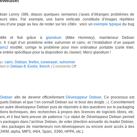
ceweasel
bian Lenny i386, depuis quelques semaines j’avais d’étranges problèmes de
eurs sites. Par exemple, une barre verticale constituée d’images répétées
lieu d’une page au lieu de rester sur les côtés : voici un
exemple typique
du bug
ntifié et fixé grâce à
glandium
(Mike Hommey), mainteneur Debian
c. Il s’agit d’un problème entre xulrunner et cairo, et l’installation d’un paquet
cairo2
modifié, corrige le problème pour mon ordinateur portable (carte Intel,
entrée spécifique pour la disposition du clavier). Merci glandium !
gs:
cairo
,
Debian
,
firefox
,
iceweasel
,
xulrunner
ted in
Debian-fr
,
Evolix
,
french
|
Comments Off
 Debian
afin de devenir officiellement
Développeur Debian
. Ce processus est
quets Debian et que l’on connaît Debian sur le bout des doigts ;-). Concrètement
un autre développeur Debian puis de répondre à des questions sur le packaging
tions techniques, des recherches à propos des licences de logiciels libres, etc.
ns, et il faut faire preuve de patience ! Le statut de Développeur Debian permet
es packages dans l’archive Debian, de voter (élection annuelle du leader Debian,
er des packages de mainteneurs non-développeurs ou encore avoir accès à des
 (ARM, alpha, MIPS, IA64, Sparc, S390, HPPA, etc.).