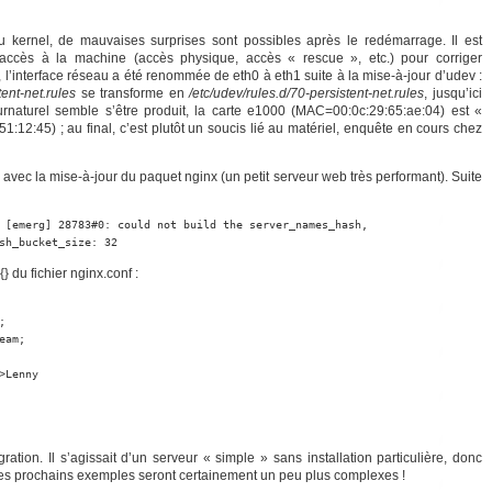
 kernel, de mauvaises surprises sont possibles après le redémarrage. Il est
cès à la machine (accès physique, accès « rescue », etc.) pour corriger
l’interface réseau a été renommée de eth0 à eth1 suite à la mise-à-jour d’udev :
ent-net.rules
se transforme en
/etc/udev/rules.d/70-persistent-net.rules
, jusqu’ici
rnaturel semble s’être produit, la carte e1000 (MAC=00:0c:29:65:ae:04) est «
12:45) ; au final, c’est plutôt un soucis lié au matériel, enquête en cours chez
 avec la mise-à-jour du paquet nginx (un petit serveur web très performant). Suite
 [emerg] 28783#0: could not build the server_names_hash,

sh_bucket_size: 32
{} du fichier nginx.conf :


am;

Lenny

tion. Il s’agissait d’un serveur « simple » sans installation particulière, donc
es prochains exemples seront certainement un peu plus complexes !