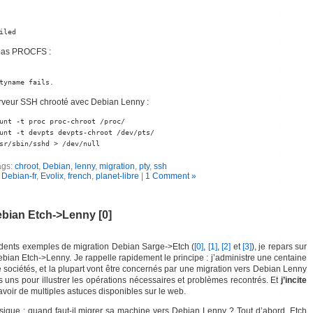
iled
 pas PROCFS :
tyname fails.
serveur SSH chrooté avec Debian Lenny :
unt -t proc proc-chroot /proc/

unt -t devpts devpts-chroot /dev/pts/

sr/sbin/sshd > /dev/null
ags:
chroot
,
Debian
,
lenny
,
migration
,
pty
,
ssh
n
Debian-fr
,
Evolix
,
french
,
planet-libre
|
1 Comment »
bian Etch->Lenny [0]
ents exemples de migration Debian Sarge->Etch (
[0]
,
[1]
,
[2]
et
[3]
), je repars sur
ebian Etch->Lenny. Je rappelle rapidement le principe : j’administre une centaine
 sociétés, et la plupart vont être concernés par une migration vers Debian Lenny
es uns pour illustrer les opérations nécessaires et problèmes recontrés. Et
j’incite
avoir de multiples astuces disponibles sur le web.
ssique : quand faut-il migrer sa machine vers Debian Lenny ? Tout d’abord, Etch