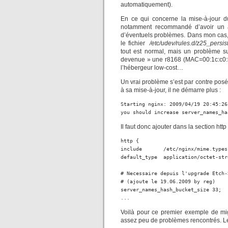
automatiquement).
En ce qui concerne la mise-à-jour du
notamment recommandé d’avoir un ac
d’éventuels problèmes. Dans mon cas, 
le fichier
/etc/udev/rules.d/z25_persist
tout est normal, mais un problème su
devenue » une r8168 (MAC=00:1c:c0:51:
l’hébergeur low-cost…
Un vrai problème s’est par contre posé
à sa mise-à-jour, il ne démarre plus :
Starting nginx: 2009/04/19 20:45:26
you should increase server_names_ha
Il faut donc ajouter dans la section http 
http {

include       /etc/nginx/mime.types;
default_type  application/octet-stre
# Necessaire depuis l'upgrade Etch->
# (ajoute le 19.06.2009 by reg)

server_names_hash_bucket_size 33;

...
Voilà pour ce premier exemple de migra
assez peu de problèmes rencontrés. L