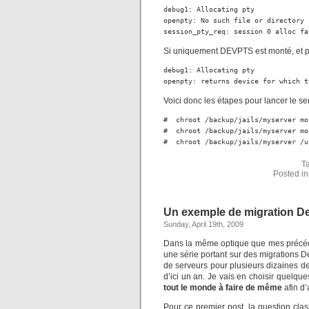
debug1: Allocating pty

openpty: No such file or directory

session_pty_req: session 0 alloc fa
Si uniquement DEVPTS est monté, et
debug1: Allocating pty

openpty: returns device for which t
Voici donc les étapes pour lancer le 
#  chroot /backup/jails/myserver mo
#  chroot /backup/jails/myserver mo
#  chroot /backup/jails/myserver /u
T
Posted i
Un exemple de migration De
Sunday, April 19th, 2009
Dans la même optique que mes précéd
une série portant sur des migrations D
de serveurs pour plusieurs dizaines de
d’ici un an. Je vais en choisir quelqu
tout le monde à faire de même
afin d’
Pour ce premier post, la question cla