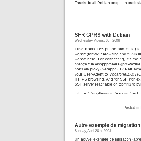
Thanks to all Debian people in partic
SFR GPRS with Debian
Wednesday, August 6th, 2008
I use Nokia E65 phone and SFR (french
wapsfr
(for WAP browsing and AFAIK il
wapsfr here. For connecting, it’s th
orange.fr
in /etc/ppp/peers/gprs-wvdial
ports via proxy (NetApp/6.0.7 NetCac
your User-Agent to
Vodafone/1.0/HTC_
HTTPS browsing. And for SSH (for exa
SSH server reachable on tcp/443 to bypa
ssh -o "ProxyCommand /usr/bin/corks
Posted in
Autre exemple de migration
Sunday, April 20th, 2008
Un nouvel exemple de migration (apr