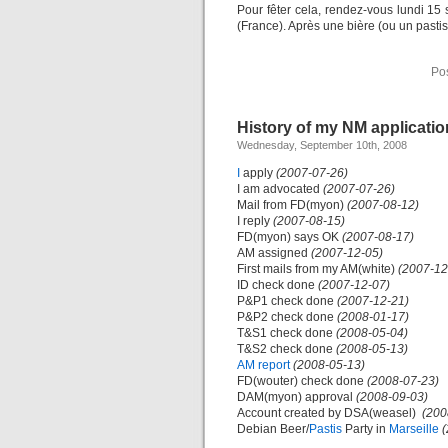
Pour fêter cela, rendez-vous lundi 1
(France). Après une bière (ou un pastis
Po
History of my NM applicatio
Wednesday, September 10th, 2008
I
apply
(2007-07-26)
I am advocated
(2007-07-26)
Mail from FD(myon)
(2007-08-12)
I reply
(2007-08-15)
FD(myon) says OK
(2007-08-17)
AM assigned
(2007-12-05)
First mails from my AM(white)
(2007-12
ID check done
(2007-12-07)
P&P1 check done
(2007-12-21)
P&P2 check done
(2008-01-17)
T&S1 check done
(2008-05-04)
T&S2 check done
(2008-05-13)
AM report
(2008-05-13)
FD(wouter) check done
(2008-07-23)
DAM(myon) approval
(2008-09-03)
Account created by DSA(weasel)
(200
Debian Beer/
Pastis
Party in
Marseille
(