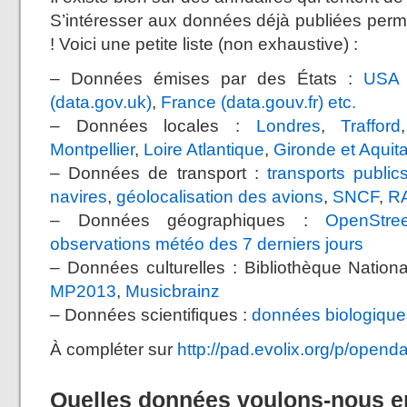
S’intéresser aux données déjà publiées perm
! Voici une petite liste (non exhaustive) :
– Données émises par des États :
USA 
(data.gov.uk)
,
France (data.gouv.fr)
etc.
– Données locales :
Londres
,
Trafford
Montpellier
,
Loire Atlantique
,
Gironde et Aquit
– Données de transport :
transports publi
navires
,
géolocalisation des avions
,
SNCF
,
R
– Données géographiques :
OpenStre
observations météo des 7 derniers jours
– Données culturelles : Bibliothèque Natio
MP2013
,
Musicbrainz
– Données scientifiques :
données biologique
À compléter sur
http://pad.evolix.org/p/opend
Quelles données voulons-nous e