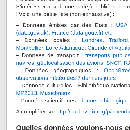
S’intéresser aux données déjà publiées perm
! Voici une petite liste (non exhaustive) :
– Données émises par des États :
USA 
(data.gov.uk)
,
France (data.gouv.fr)
etc.
– Données locales :
Londres
,
Trafford
Montpellier
,
Loire Atlantique
,
Gironde et Aquit
– Données de transport :
transports publi
navires
,
géolocalisation des avions
,
SNCF
,
R
– Données géographiques :
OpenStre
observations météo des 7 derniers jours
– Données culturelles : Bibliothèque Natio
MP2013
,
Musicbrainz
– Données scientifiques :
données biologique
À compléter sur
http://pad.evolix.org/p/opend
Quelles données voulons-nous e