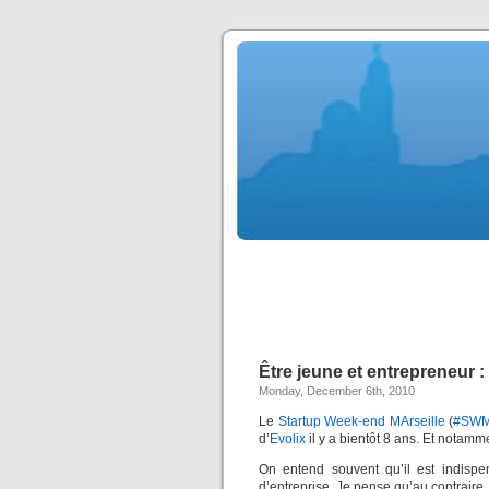
Être jeune et entrepreneur : 
Monday, December 6th, 2010
Le
Startup Week-end MArseille
(
#SW
d’
Evolix
il y a bientôt 8 ans. Et notamme
On entend souvent qu’il est indispen
d’entreprise. Je pense qu’au contraire,