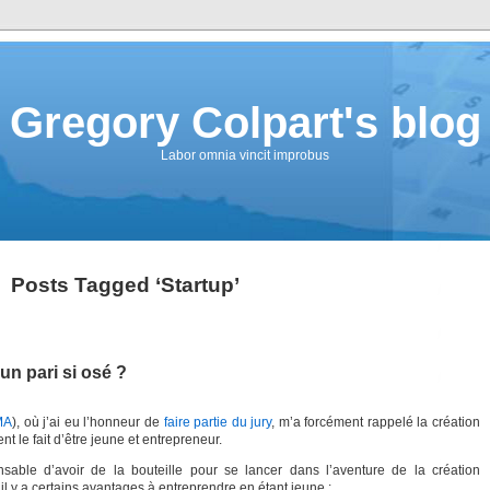
Gregory Colpart's blog
Labor omnia vincit improbus
Posts Tagged ‘Startup’
un pari si osé ?
MA
), où j’ai eu l’honneur de
faire partie du jury
, m’a forcément rappelé la création
nt le fait d’être jeune et entrepreneur.
sable d’avoir de la bouteille pour se lancer dans l’aventure de la création
 il y a certains avantages à entreprendre en étant jeune :