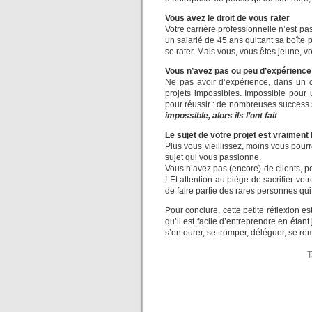
Vous avez le droit de vous rater
Votre carrière professionnelle n’est pa
un salarié de 45 ans quittant sa boîte p
se rater. Mais vous, vous êtes jeune, v
Vous n’avez pas ou peu d’expérience
Ne pas avoir d’expérience, dans un c
projets impossibles. Impossible pour
pour réussir : de nombreuses success s
impossible, alors ils l’ont fait
Le sujet de votre projet est vraiment 
Plus vous vieillissez, moins vous pourr
sujet qui vous passionne.
Vous n’avez pas (encore) de clients, p
! Et attention au piège de sacrifier v
de faire partie des rares personnes qui
Pour conclure, cette petite réflexion 
qu’il est facile d’entreprendre en étant 
s’entourer, se tromper, déléguer, se re
T