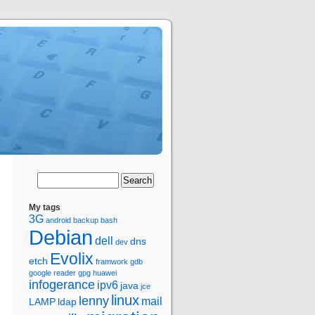
My tags
3G
android
backup
bash
Debian
dell
dns
dev
Evolix
etch
framwork
gdb
google reader
gpg
huawei
infogerance
ipv6
java
jce
linux
lenny
mail
LAMP
ldap