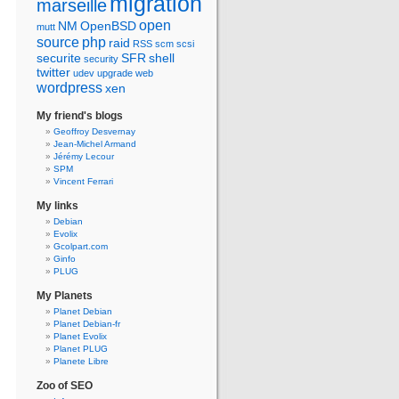
migration
marseille
open
NM
OpenBSD
mutt
source
php
raid
RSS
scm
scsi
securite
SFR
shell
security
twitter
udev
upgrade
web
wordpress
xen
My friend's blogs
Geoffroy Desvernay
Jean-Michel Armand
Jérémy Lecour
SPM
Vincent Ferrari
My links
Debian
Evolix
Gcolpart.com
Ginfo
PLUG
My Planets
Planet Debian
Planet Debian-fr
Planet Evolix
Planet PLUG
Planete Libre
Zoo of SEO