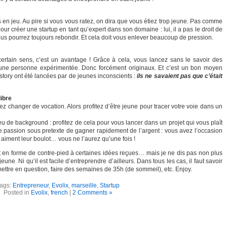
s en jeu. Au pire si vous vous ratez, on dira que vous étiez trop jeune. Pas comme
our créer une startup en tant qu’expert dans son domaine : lui, il a pas le droit de
ous pourrez toujours rebondir. Et cela doit vous enlever beaucoup de pression.
ertain sens, c’est un avantage ! Grâce à cela, vous lancez sans le savoir des
 une personne expérimentée. Donc forcément originaux. Et c’est un bon moyen
tory ont été lancées par de jeunes inconscients :
ils ne savaient pas que c’était
libre
ez changer de vocation. Alors profitez d’être jeune pour tracer votre voie dans un
eu de background : profitez de cela pour vous lancer dans un projet qui vous plaît
otre passion sous pretexte de gagner rapidement de l’argent : vous avez l’occasion
 aiment leur boulot… vous ne l’aurez qu’une fois !
est en forme de contre-pied à certaines idées reçues… mais je ne dis pas non plus
jeune. Ni qu’il est facile d’entreprendre d’ailleurs. Dans tous les cas, il faut savoir
mettre en question, faire des semaines de 35h (de sommeil), etc. Enjoy.
ags:
Entrepreneur
,
Evolix
,
marseille
,
Startup
Posted in
Evolix
,
french
|
2 Comments »